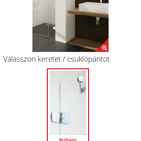
Válasszon keretet / csuklópántot
Brilliant